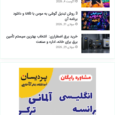
موس لمسی (با بلوتوث و
با کابل)
آگوست 4, 2026
3 روش تبدیل گوشی به
موس با usb و دانلود
برنامه آن
جولای 31, 2026
خرید برق اضطراری:
انتخاب بهترین سیستم
تأمین برق برای خانه،
اداره و صنعت
جولای 29, 2026