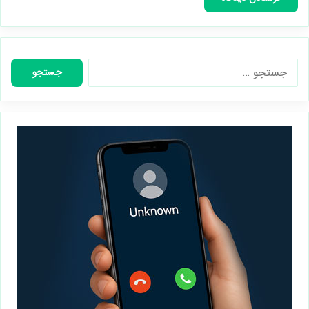
جستجو
برای: