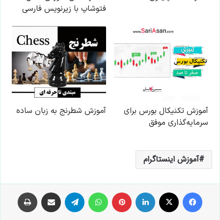
آموزش اینستاگرام
فیس بوک
X
لینکدین
‫پین‌ترست
واتس آپ
تلگرام
اشتراک گذاری از طریق ایمیل
چاپ