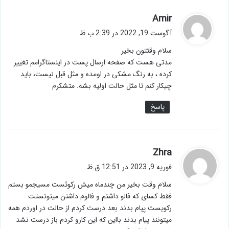
گ
Amir
ف
آگوست 19, 2022 در 2:39 ب.ظ
ت
سلام وقتتون بخیر
:
مدتی هست که صفحه ارسال پست در اینستاگرامم تغییر
کرده ، به رنگ مشکی در اومده و مثل قبل نیست، باید
چیکار کنم تا مثل حالت اولیه بشه. متشکرم
پاسخ
گ
Zhra
ف
فوریه 9, 2023 در 12:51 ق.ظ
ت
سلام وقت بخیر من چندماه میش رکوئست مسیجمو بستم
:
فقط کسای که فالو داشتم و فالوم داشتن میتونستت
رکویست پیام بدند بعد درست کردم از حالت در اوردم همه
میتونند پیام بدند بااین که این کارو کردم باز درست نشد
باید چی کارکنم؟