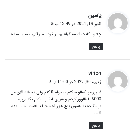
گ
یاسین
ف
اکتبر 19, 2021 در 12:49 ب.ظ
ت
چطور اکانت اینستاگرام رو بر گردونم وقتی ایمیل نمیاره
:
پاسخ
گ
virion
ف
ژانویه 30, 2022 در 11:00 ب.ظ
ت
فالوررامو آنفالو میکنم میخوام 0 کنم ولی نمیشه الان من
:
5000 تا فالوور کردم و هروی آنفالو میکنم بگا می‌ره
برمیگرده باز همون پنج هزار آخه چرا با لعنت به سازنده
انستا
پاسخ