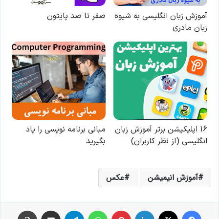
آموزش انیمیشن
عکس
فیس بوک
X
لینکدین
‫پین‌ترست
واتس آپ
تلگرام
اشتراک گذاری از طریق ایمیل
چاپ