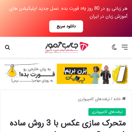
هر زبانی رو در 80 روز
یاد
قورت بده. نسل جدید اپلیکیشن های
آموزش زبان در ایران
دانلود سریع
منو
تغییر پوسته
جس
خانه
/
ترفندهای کامپیوتری
ترفندهای کامپیوتری
متحرک سازی عکس با 3 روش ساده