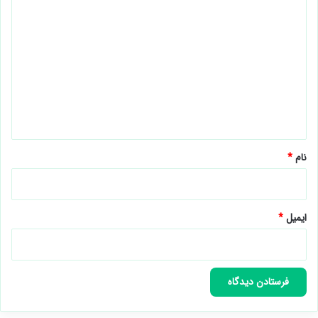
د
ی
د
گ
ا
ه
*
نام
*
ایمیل
*