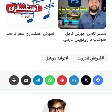
آموزش اندروید
ترفند موبایل
فیس بوک
X
لینکدین
‫پین‌ترست
واتس آپ
تلگرام
اشتراک گذاری از طریق ایمیل
چاپ