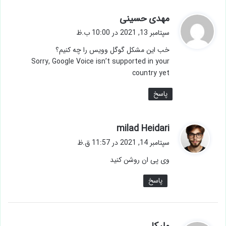
گ
مهدی حسینی
ف
سپتامبر 13, 2021 در 10:00 ب.ظ
ت
خب این مشکل گوگل وویس را چه کنیم؟
:
Sorry, Google Voice isn’t supported in your
country yet
پاسخ
گ
milad Heidari
ف
سپتامبر 14, 2021 در 11:57 ق.ظ
ت
وی پی ان روشن کنید
:
پاسخ
گ