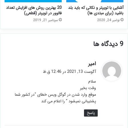
آشنایی با توییتر و نکاتی که باید بلد
20 بهترین روش های افزایش تعداد
باشید (برای مبتدی ها)
فالوور در توییتر (قطعی)
نوامبر 24, 2020
سپتامبر 21, 2019
‫9 دیدگاه ها
گ
امیر
ف
آگوست 13, 2021 در 12:46 ق.ظ
ت
سلام
:
وقت بخیر
موقع وارد شدن در گوگل ویس خطای “در کشور شما
پشتیبانی نمیشود ” را اعلام می کند
پاسخ