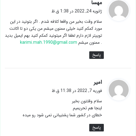
گ
مهسا
ف
ژانویه 24, 2022 در 1:38 ق.ظ
ت
سلام وقت بخیر من واقعا کلافه شدم . اگر بتونید در این
:
مورد کمکم کنید خیلی ممنون میشم من یکی دو تا اکانت
توییتر لازم دارم لطفا اگر میتونید کمکم کنید بهم ایمیل بدید
. ممنون میشم
karimi.mah.1990@gmail.com
پاسخ
گ
امیر
ف
فوریه 7, 2022 در 11:38 ق.ظ
ت
سلام وقتتون بخیر
:
اینجا هم تحریمیم
خطای در کشور شما پشتیبانی نمی شود رو میده
پاسخ