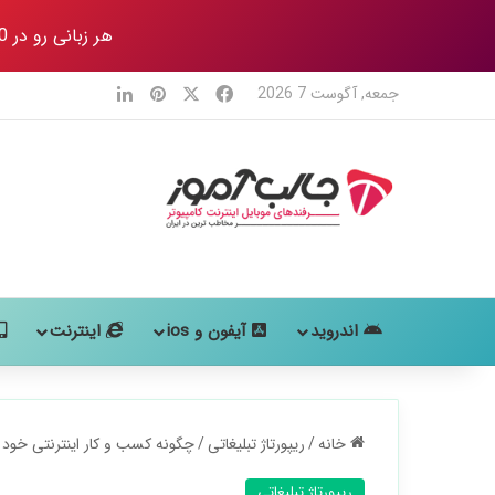
هر زبانی رو در 80 روز
X
فیس بوک
‫پین‌ترست
لینکدین
جمعه, آگوست 7 2026
اندروید
آیفون و ios
اینترنت
خانه
/
ریپورتاژ تبلیغاتی
/
چگونه کسب و کار اینترنتی خود را رونق 
ریپورتاژ تبلیغاتی