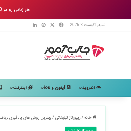
هر زبانی رو در 80 روز
X
فیس بوک
‫پین‌ترست
لینکدین
شنبه, آگوست 8 2026
اندروید
آیفون و ios
اینترنت
خانه
/
ریپورتاژ تبلیغاتی
/
بهترین روش های یادگیری ریاض
ریپورتاژ تبلیغاتی