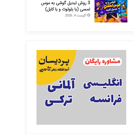
3 روش تبدیل گوشی به موس
لمسی (با بلوتوث و با کابل)
آگوست 4, 2026