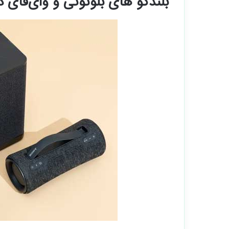
بلندگو های بلوتوثی و وای‌فای دا