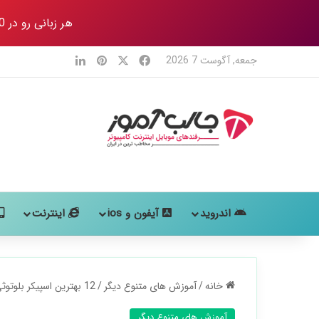
هر زبانی رو در 80 روز
X
فیس بوک
‫پین‌ترست
لینکدین
جمعه, آگوست 7 2026
اندروید
آیفون و ios
اینترنت
خانه
/
آموزش های متنوع دیگر
/
12 بهترین اسپیکر بلوتوثی قابل حمل برای خرید+ نکات خرید
آموزش های متنوع دیگر