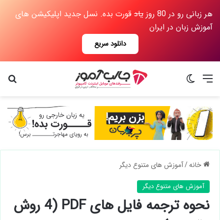
هر زبانی رو در 80 روز
یاد
قورت بده. نسل جدید اپلیکیشن های
آموزش زبان در ایران
دانلود سریع
منو
تغییر پوسته
جس
خانه
/
آموزش های متنوع دیگر
آموزش های متنوع دیگر
نحوه ترجمه فایل های PDF (4 روش