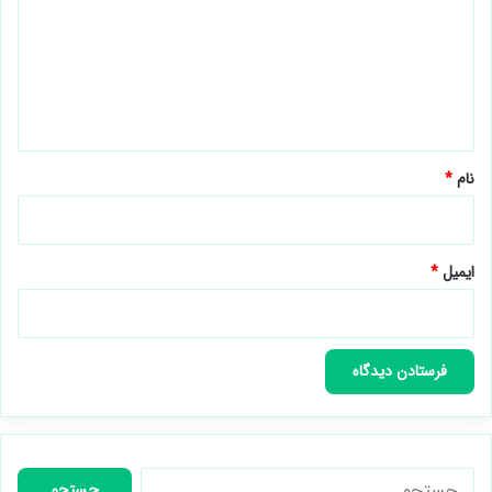
د
گ
ا
ه
*
نام
*
ایمیل
*
جستجو