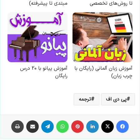
پی دی اف
ترجمه
فیس بوک
X
لینکدین
‫پین‌ترست
واتس آپ
تلگرام
اشتراک گذاری از طریق ایمیل
چاپ