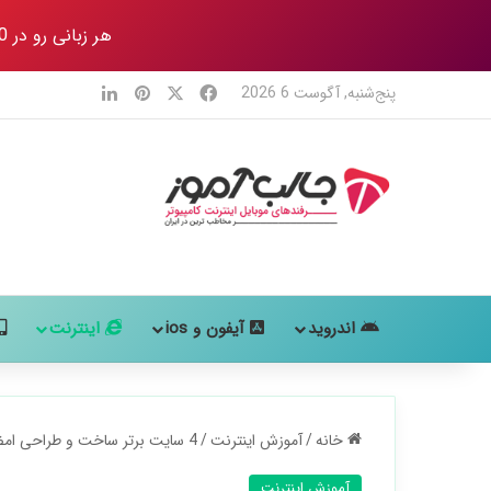
هر زبانی رو در 80 روز
X
فیس بوک
‫پین‌ترست
لینکدین
پنج‌شنبه, آگوست 6 2026
اندروید
آیفون و ios
اینترنت
خانه
/
آموزش اینترنت
/
4 سایت برتر ساخت و طراحی امضا آنلاین (رایگان)
آموزش اینترنت