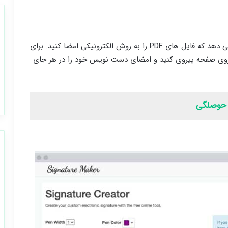
سایت CreateMySignature این امکان را هم به شما می دهد که فایل های PDF را به روش الکترونیکی امضا کنید. برای
ود روی صفحه پیروی کنید و امضای دست نویس خود را در هر جای